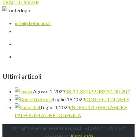
PRACTITIONER
info@dietacom.it
Ultimi articoli
Agosto 1, 2023
33-33-33 OPPURE 50-30-20 ?
Luglio 19, 2023
DOLCETTI DI MELE
Luglio 4, 2023
INTESTINO IRRITABILE E
PALEODIETA CHETOGENICA
All right reserved
Profitness S.r.l.
P.Iva 02115970341
Powered by
Karmika®