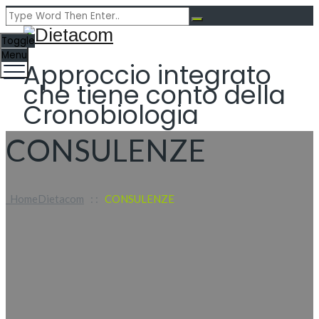
Toggle
Menu
Approccio integrato
che tiene conto della
Cronobiologia
CONSULENZE
Home
Dietacom
: :
CONSULENZE