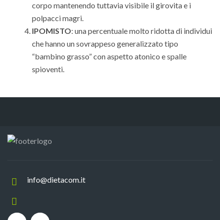
corpo mantenendo tuttavia visibile il girovita e i
polpacci magri.
IPOMISTO
: una percentuale molto ridotta di individui
che hanno un sovrappeso generalizzato tipo
“bambino grasso” con aspetto atonico e spalle
spioventi.
info@dietacom.it